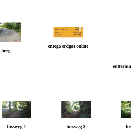
entega erdgas online
berg
entfernu
fussweg 1
fussweg 2
fu