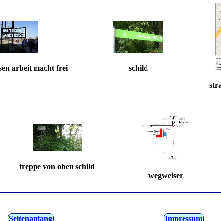
en arbeit macht frei
schild
str
treppe von oben schild
wegweiser
Seitenanfang
Impressum