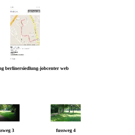
ng berlinersiedlung-jobcenter web
ssweg 3
fussweg 4